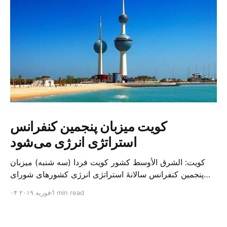
کویت میزبان پنجمین کنفرانس
استراتژی انرژی می‌شود
کویت: الشرق الأوسط کشور کویت فردا (سه شنبه) میزبان
پنجمین کنفرانس سالانهٔ استراتژی انرژی کشورهای شورای
همکاری خلیج می‌شود. به گزارش الشرق الاوسط، حدود ۳۰۰
1 min read
۰۴ فوریه ۲۰۱۹
متخصص از شرکت‌های جهانی نفت و گاز در این کنفرانس
شرکت خواهند کرد. سازمان نفت کویت روز گذشته طی
بیانیه‌ای اعلام کرد که میزبان این کنفرانس به سرپرس