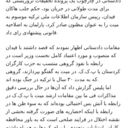
دادستانی در چارچوب یک پرونده تحقیقات تروریستی که
برای مدت طولانی در جریان بود، حکم جلب هاکان
فیدان، رییس سازمان اطلاعات ملی ترکیه موسوم به
میت را به عنوان مظنون صادر کرد، پارلمان به اصلاحیه
قانونی پیشنهادی رای داد.
مقامات دادستانی اظهار نمودند که قصد داشتند با فیدان
که منصوب و مورد اعتماد کامل نخست وزیر است در
رابطه با نفوذ گروهی منتسب به حزب کارگران
کردستان یا پ.ک.ک. در میت به گفتگو بپردازند، گروهی
که به مدت ۳۰ سال با ترکیه در جنگ بوده اند.
اما پلیس گزارش داد که آن‌ها در حال بررسی دقیق
مذاکرات فی ما بین مقامات ارشد میت با پ.ک.ک در
رابطه با آتش بس احتمالی بوده‌اند که به سوء ظن ها در
رابطه با اینکه احضاریه های صورت گرفته بخشی از
نقشه اختلال در فرایند صلحی است که به باور محافظه
کاران، امتیازات متعددی را برای کردها به همراه داشته