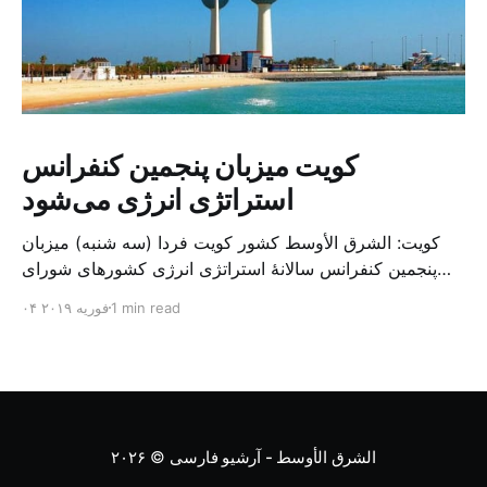
کویت میزبان پنجمین کنفرانس
استراتژی انرژی می‌شود
کویت: الشرق الأوسط کشور کویت فردا (سه شنبه) میزبان
پنجمین کنفرانس سالانهٔ استراتژی انرژی کشورهای شورای
همکاری خلیج می‌شود. به گزارش الشرق الاوسط، حدود ۳۰۰
1 min read
۰۴ فوریه ۲۰۱۹
متخصص از شرکت‌های جهانی نفت و گاز در این کنفرانس
شرکت خواهند کرد. سازمان نفت کویت روز گذشته طی
بیانیه‌ای اعلام کرد که میزبان این کنفرانس به سرپرس
الشرق الأوسط - آرشیو فارسی
© ۲۰۲۶