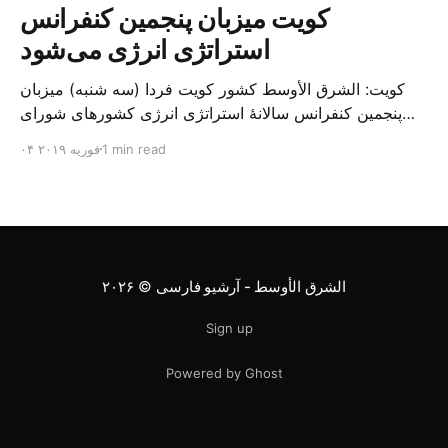
کویت میزبان پنجمین کنفرانس
استراتژی انرژی می‌شود
کویت: الشرق الأوسط کشور کویت فردا (سه شنبه) میزبان
پنجمین کنفرانس سالانهٔ استراتژی انرژی کشورهای شورای
همکاری خلیج می‌شود. به گزارش الشرق الاوسط، حدود ۳۰۰
1 min read
۰۴ فوریه ۲۰۱۹
متخصص از شرکت‌های جهانی نفت و گاز در این کنفرانس
شرکت خواهند کرد. سازمان نفت کویت روز گذشته طی
بیانیه‌ای اعلام کرد که میزبان این کنفرانس به سرپرس
الشرق الأوسط - آرشیو فارسی
© ۲۰۲۶
Sign up
Powered by Ghost