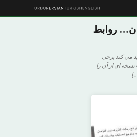
URDU
PERSIAN
TURKISH
ENGLISH
ران… روابط
ی تأکید می کند برخی
نسخه ای از آن را
…]