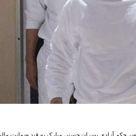
صر حکم آزادی پسران حسنی مبارک به قید ضمانت مالی 