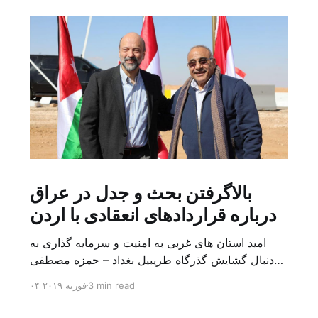
بالاگرفتن بحث و جدل در عراق
درباره قراردادهای انعقادی با اردن
امید استان های غربی به امنیت و سرمایه گذاری به
دنبال گشایش گذرگاه طریبیل بغداد – حمزه مصطفی
یک روز بیشتر از اعلام خبر گشایش گذرگاه مرزی
3 min read
۰۴ فوریه ۲۰۱۹
طریبیل توسط عادل عبد المهدی نخست وزیر عراق و
عمر الرزاز همتای اردنی اش نگذشته بود که ده ها