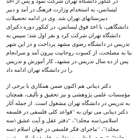
در کنکور دانشگاه‏ تهران شرکت نمود و پس از اخذ
لیسانس، به استخدام وزارت فرهنگ در آمد و دبیر
دبیرستان‏های تهران شد. وی در ادامه تحصیلات‏
دانشگاهی، با اخذ فوق لیسانس، در کنکور دوره دکترای
دانشگاه تهران شرکت کرد و نفر اول شد؛ سپس به
تدریس در دانشگاه رضوی‏ مشهد پرداخت و در این شهر
بنا به مصلحت، از کسوت روحانیت بیرون آمد و سرانجام
پس از ده سال تدریس در مشهد، کار آموزش و تدریس
را در دانشگاه تهران ادامه داد.
دکتر دینانی هم اکنون ضمن همکاری با برخی از
مؤسسات علمی پژوهشی و نیز تحقیق و تألیف، همچنان
به تدریس در دانشگاه تهران‏ مشغول است. از جمله آثار
دکتر دینانی می توان به “قواعد کلی فلسفی در فلسفه
اسلامی(سه مجلد)”، “دفتر عقل و آیت عشق (سه
مجلد)”، “ماجرای فکر فلسفی در جهان اسلام (سه
مجلد)”، “وجود رابط و مستقل در فلسفه اسلامی (سه