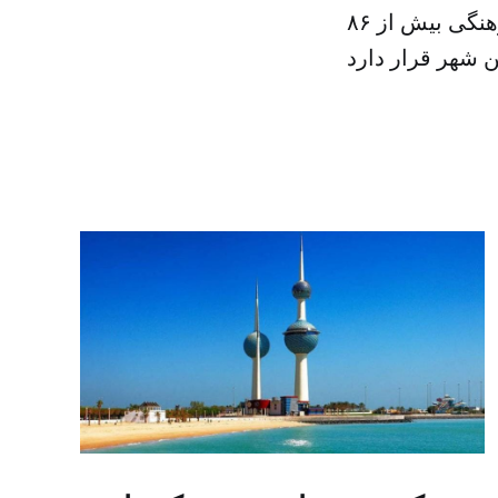
بوی تاریخ می دهد. بنا به آمار آژانس دولتی احیای میراث و توسعه فرهنگی بیش از ۸۶