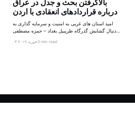
بالاگرفتن بحث و جدل در عراق
درباره قراردادهای انعقادی با اردن
امید استان های غربی به امنیت و سرمایه گذاری به
دنبال گشایش گذرگاه طریبیل بغداد – حمزه مصطفی
یک روز بیشتر از اعلام خبر گشایش گذرگاه مرزی
3 min read
۰۴ فوریه ۲۰۱۹
طریبیل توسط عادل عبد المهدی نخست وزیر عراق و
عمر الرزاز همتای اردنی اش نگذشته بود که ده ها
کامیون روز یکشنبه (۳ فوریه) از اردن از این […]
Sign up