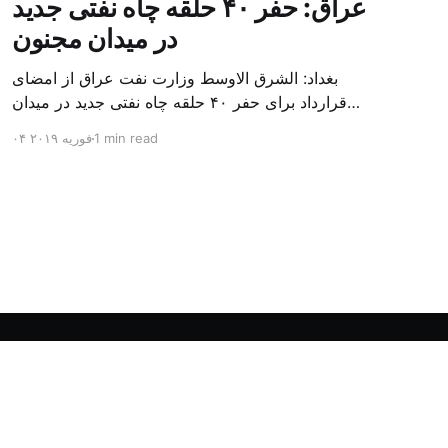
عراق: حفر ۴۰ حلقه چاه نفتی جدید
در میدان مجنون
بغداد: الشرق الاوسط وزارت نفت عراق از امضای
قرارداد برای حفر ۴۰ حلقه چاه نفتی جدید در میدان
بزرگ مجنون در استان بصره (جنوب) خبر داد. باسم
1 min read
۰۴ فوریه ۲۰۱۹
محمد خضیر مدعامل شرکت حفاری عراق روز یکشنبه
در نشست خبری گفت: سقف زمانی برای تولید ۲۴
ماهه است و به ۴۵۰ هزار بشکه از میدان مجنون می
[…]
Powered by Ghost