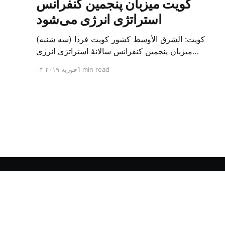
کویت میزبان پنجمین کنفرانس
استراتژی انرژی می‌شود
کویت: الشرق الأوسط کشور کویت فردا (سه شنبه)
میزبان پنجمین کنفرانس سالانهٔ استراتژی انرژی
کشورهای شورای همکاری خلیج می‌شود. به گزارش
1 min read
۰۴ فوریه ۲۰۱۹
الشرق الاوسط، حدود ۳۰۰ متخصص از شرکت‌های
جهانی نفت و گاز در این کنفرانس شرکت خواهند کرد.
سازمان نفت کویت روز گذشته طی بیانیه‌ای اعلام کرد
که میزبان این کنفرانس به سرپرس
الشرق الأوسط - آرشیو فارسی
© ۲۰۲۶