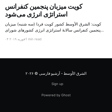
کویت میزبان پنجمین کنفرانس
استراتژی انرژی می‌شود
کویت: الشرق الأوسط کشور کویت فردا (سه شنبه) میزبان
پنجمین کنفرانس سالانهٔ استراتژی انرژی کشورهای شورای
همکاری خلیج می‌شود. به گزارش الشرق الاوسط، حدود ۳۰۰
1 min read
۰۴ فوریه ۲۰۱۹
متخصص از شرکت‌های جهانی نفت و گاز در این کنفرانس
شرکت خواهند کرد. سازمان نفت کویت روز گذشته طی
بیانیه‌ای اعلام کرد که میزبان این کنفرانس به سرپرس
الشرق الأوسط - آرشیو فارسی
© ۲۰۲۶
Sign up
Powered by Ghost