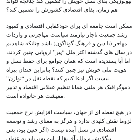
بیولوژیکی بقای نسل خویش را تضمین کند چنانچه نتواند
هم زمان، بقای اقتصادی کشورش را تضمین کند؟
ممکن است جامعه ای برای خودکفایی اقتصادی و کمبود
رشد جمعیت ناچار نیازمند سیاست مهاجرتی و واردات
مهاجر (با دین و فرهنگ گوناگون) باشد چنانکه شاهدیم
در سال های گذشته اکثر ملل “پیر” اروپایی چنین کردند،
اما آیا پسندیده است که همان جوامع برای حفظ نسل و
هویت ملی خویش نیز چنین کنند؟ بنابراین چندان بیراه
نیست اگر ادعا کنیم که نقطه ثقل در “توازن”
دموگرافیک هر ملتی همانا تنظیم عقلانی اقتصاد و تدبیر
معیشت هر خانواده است.
در هیچ نقطه ای از جهان، سیاست افزایش نرخ جمعیت
لزوما نقش کلیدی ندارد و هرگز به معنای رشد و توسعه
اقتصادی در نسل آینده نیست (اگر چنین بود، پس
بنگلادش و ملل آفریقا از این پس باید به عنوان