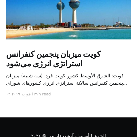
کویت میزبان پنجمین کنفرانس
استراتژی انرژی می‌شود
کویت: الشرق الأوسط کشور کویت فردا (سه شنبه) میزبان
پنجمین کنفرانس سالانهٔ استراتژی انرژی کشورهای شورای
همکاری خلیج می‌شود. به گزارش الشرق الاوسط، حدود ۳۰۰
1 min read
۰۴ فوریه ۲۰۱۹
متخصص از شرکت‌های جهانی نفت و گاز در این کنفرانس
شرکت خواهند کرد. سازمان نفت کویت روز گذشته طی
بیانیه‌ای اعلام کرد که میزبان این کنفرانس به سرپرس
الشرق الأوسط - آرشیو فارسی
© ۲۰۲۶