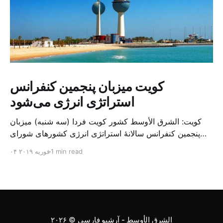
کویت میزبان پنجمین کنفرانس
استراتژی انرژی می‌شود
کویت: الشرق الأوسط کشور کویت فردا (سه شنبه) میزبان
پنجمین کنفرانس سالانهٔ استراتژی انرژی کشورهای شورای
همکاری خلیج می‌شود. به گزارش الشرق الاوسط، حدود ۳۰۰
1 min read
۰۴ فوریه ۲۰۱۹
متخصص از شرکت‌های جهانی نفت و گاز در این کنفرانس
شرکت خواهند کرد. سازمان نفت کویت روز گذشته طی
بیانیه‌ای اعلام کرد که میزبان این کنفرانس به سرپرس
الشرق الأوسط - آرشیو فارسی
© ۲۰۲۶