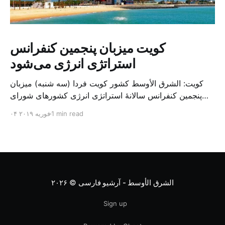
کویت میزبان پنجمین کنفرانس
استراتژی انرژی می‌شود
کویت: الشرق الأوسط کشور کویت فردا (سه شنبه) میزبان
پنجمین کنفرانس سالانهٔ استراتژی انرژی کشورهای شورای
همکاری خلیج می‌شود. به گزارش الشرق الاوسط، حدود ۳۰۰
1 min read
۰۴ فوریه ۲۰۱۹
متخصص از شرکت‌های جهانی نفت و گاز در این کنفرانس
شرکت خواهند کرد. سازمان نفت کویت روز گذشته طی
بیانیه‌ای اعلام کرد که میزبان این کنفرانس به سرپرس
الشرق الأوسط - آرشیو فارسی
© ۲۰۲۶
Sign up