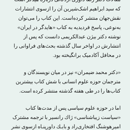
که سید ابراهیم اشک‌شیرین آن را ازسوی انتشارات
نقش‌جهان منتشر کرده‌است. این کتاب را می‌توان
به‌نوعی، پاسخ فردیدیه به کتاب «هایدگر در ایران»
نوشته دکتر بیژن عبدالکریمی دانست که پس از
انتشارش در اواخر سال گذشته بحث‌های فراوانی را
در محافل آکادمیک برانگیخته بود.
«دکتر محمد ضیمران» نیز در میان نویسندگان و
مترجمان حوزه علوم انسانی با شش کتاب بیشترین
کتاب‌ها را در طی هفته گذشته منتشر کرده است.
اما در حوزه علوم سیاسی پس از مدت‌ها کتاب
«ﺳﻴﺎﺳﺖ ﺯﻳﺒﺎﺷﻨﺎسی» ﮊﺍﻙ ﺭﺍﻧﺴﻴﺮ با ترجمه مشترک
ﺍﻣﻴﺮﻫﻮﺷﻨﮓ ﺍﻓﺘﺨﺎﺭیﺭﺍﺩ و ﺑﺎﺑـﻚ ﺩﺍﻭﺭﭘﻨـﺎﻩ ازسوی نشر