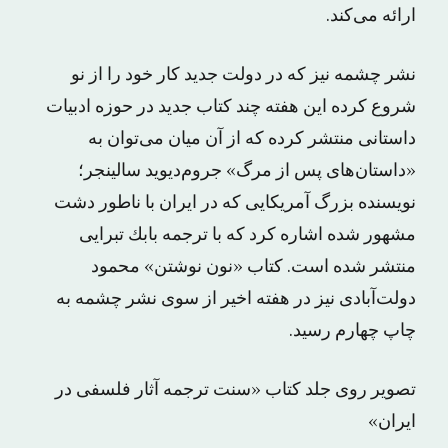
ارائه می‌کند.
نشر چشمه نیز که در دولت جدید کار خود را از نو
شروع کرده این هفته چند کتاب جدید در حوزه ادبیات
داستانی منتشر کرده که از آن میان می‌توان به
«ﺩﺍﺳﺘﺎﻥﻫﺎی ﭘﺲ ﺍﺯ ﻣﺮﮒ» ﺟﺮﻭﻡﺩﻳﻮﻳﺪ ﺳﺎﻟﻴﻨﺠﺮ؛
نویسنده بزرگ آمریکایی که در ایران با ناطور دشت
مشهور شده اشاره کرد که با ترجمه ﺑﺎﺑﻚ ﺗﺒﺮﺍیی
منتشر شده است. کتاب «نون نوشتن» محمود
دولت‌آبادی نیز در هفته اخیر از سوی نشر چشمه به
چاپ چهارم رسید.
تصویر روی جلد کتاب «سنت ترجمه آثار فلسفی در
ایران»