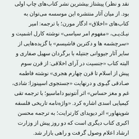
نقد و نظر) پیشتاز بیشترین نشر کتاب‌های چاپ اولی
بود. از میان آثار منتشره این موسسه می‌توان به
کتاب‌های «ﺍﺧﻼﻕ» ﺍﺩﮔﺎﺭ ﻣﻮﺭﻥ؛ با ترجمه: ﺍﻣﻴﺮ
ﻧﻴـﻚ‌ﭘـی، «ﻣﻔﻬﻮﻡ ﺍﻣﺮ ﺳﻴﺎسی» نوشته ﻛﺎﺭﻝ ﺍﺷﻤﻴﺖ و
«ﺳﺮﭼﺸﻤﻪ ﻫﺎ ﻭ ﺩﻛﺘﺮﻳﻦ ﻓﺎﺷﻴﺴﻢ» ﺑﺎ ﮔﺰﻳﺪﻩﻫﺎیی ﺍﺯ
ﺳﺎﻳﺮ ﺁﺛﺎﺭ جیووانی ﺟﻨﺘﻴﻠﻪ با برگردان ﺳﻬﻴﻞ ﺻﻔﺎﺭی و
البته کتاب «ﺟﻨﺴﻴﺖ ﺩﺭ ﺁﺭﺍی ﺍﺧﻼقی: ﺍﺯ ﻗﺮﻥ ﺳﻮﻡ
ﭘﻴﺶ ﺍﺯ ﺍﺳﻼﻡ ﺗﺎ ﻗﺮﻥ ﭼﻬﺎﺭﻡ ﻫﺠﺮی» نوشته ﻓﺎﻃﻤﻪ
ﺻـﺎﺩقی ﮔﻴـﻮی و ﺩﺭنهایت «ﺟﺴﺘﺠﻮی ﺍﺳﭙﻴﻨﻮﺯﺍ: ﺷﺎﺩی،
ﻏﻢ ﻭ ﻣﻐﺰ ﺣﺴﺎﺱ» اثر ﺁﻧﺘﻮﻧﻴﻮ ﺩﺍﻣﺎﺳﻴﻮ؛ با ترجمه تقی
ﻛﻴﻤﻴﺎیی ﺍﺳﺪی اشاره کرد. «ﻭﺍﮊﻩ‌ﻧﺎﻣﻪ ﺗﺎﺭیخی ﻓﻠﺴﻔﻪ
ﺷﻮﭘﻨﻬﺎﻭﺭ» اثر ﺩﻳﻮﻳﺪﺍی ﻛﺎﺭﺗﺮﺍﻳﺖ؛ به ترجمه ﻣﺤﺴﻦ
ﺍﻛﺒﺮی کتاب دیگری است که دو روز پیش از وزارت
ارشاد اعلام وصول گرفت و راهی بازار شد.