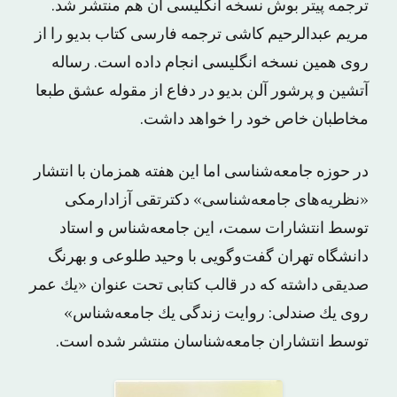
ترجمه پیتر بوش نسخه انگلیسی آن هم منتشر شد.
مریم عبدالرحیم کاشی ترجمه فارسی کتاب بدیو را از
روی همین نسخه انگلیسی انجام داده است. رساله
آتشین و پرشور آلن بدیو در دفاع از مقوله عشق طبعا
مخاطبان خاص خود را خواهد داشت.
در حوزه جامعه‌شناسی اما این هفته همزمان با انتشار
«ﻧﻈﺮﻳﻪ‌ﻫﺎی ﺟﺎﻣﻌﻪﺷﻨﺎسی» دکترتقی ﺁﺯﺍﺩﺍﺭمکی
توسط انتشارات ﺳﻤﺖ، این جامعه‌شناس و استاد
دانشگاه تهران ﮔﻔﺖ‌وگویی ﺑﺎ ﻭﺣﻴﺪ ﻃﻠﻮعی ﻭ ﺑﻬﺮﻧﮓ
ﺻﺪیقی داشته که در قالب کتابی تحت عنوان «ﻳﻚ ﻋﻤﺮ
ﺭﻭی ﻳﻚ ﺻﻨﺪلی: ﺭﻭﺍﻳﺖ ﺯﻧﺪگی ﻳﻚ ﺟﺎﻣﻌﻪﺷﻨﺎﺱ»
توسط انتشاران جامعه‌شناسان منتشر شده است.