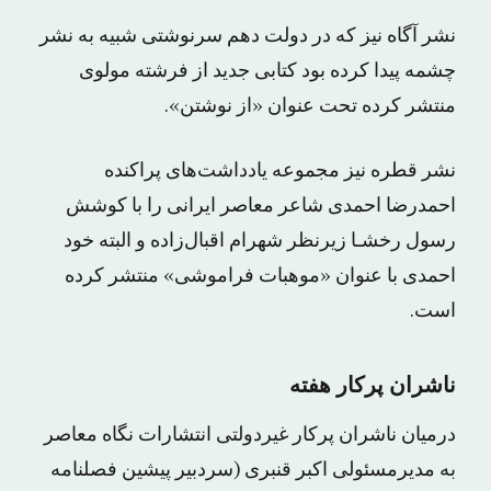
نشر آگاه نیز که در دولت دهم سرنوشتی شبیه به نشر
چشمه پیدا کرده بود کتابی جدید از فرشته مولوی
منتشر کرده تحت عنوان «ﺍﺯ ﻧﻮﺷﺘﻦ».
نشر قطره نیز مجموعه یادداشت‌های پراکنده
احمدرضا احمدی شاعر معاصر ایرانی را با کوشش
ﺭﺳﻮﻝ ﺭﺧﺸـﺎ زیرنظر شهرام اقبال‌زاده و البته خود
احمدی با عنوان «موﻫﺒﺎﺕ ﻓﺮﺍﻣﻮشی» منتشر کرده
است.
ناشران پرکار هفته
درمیان ناشران پرکار غیردولتی انتشارات نگاه معاصر
به مدیرمسئولی اکبر قنبری (سردبیر پیشین فصلنامه