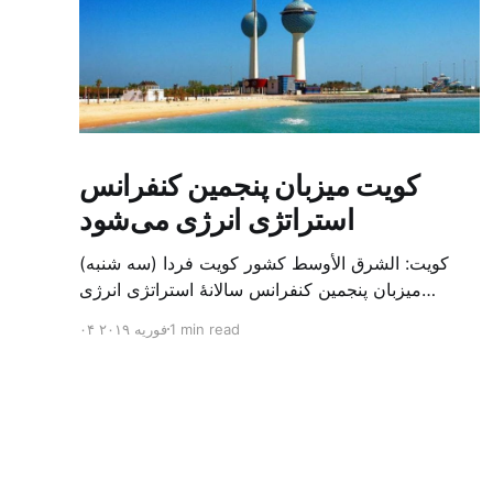
کویت میزبان پنجمین کنفرانس
استراتژی انرژی می‌شود
کویت: الشرق الأوسط کشور کویت فردا (سه شنبه)
میزبان پنجمین کنفرانس سالانهٔ استراتژی انرژی
کشورهای شورای همکاری خلیج می‌شود. به گزارش
1 min read
۰۴ فوریه ۲۰۱۹
الشرق الاوسط، حدود ۳۰۰ متخصص از شرکت‌های
جهانی نفت و گاز در این کنفرانس شرکت خواهند کرد.
سازمان نفت کویت روز گذشته طی بیانیه‌ای اعلام کرد
که میزبان این کنفرانس به سرپرس