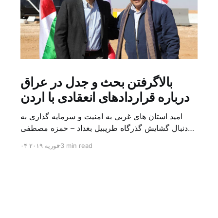
بالاگرفتن بحث و جدل در عراق
درباره قراردادهای انعقادی با اردن
امید استان های غربی به امنیت و سرمایه گذاری به
دنبال گشایش گذرگاه طریبیل بغداد – حمزه مصطفی
یک روز بیشتر از اعلام خبر گشایش گذرگاه مرزی
3 min read
۰۴ فوریه ۲۰۱۹
طریبیل توسط عادل عبد المهدی نخست وزیر عراق و
عمر الرزاز همتای اردنی اش نگذشته بود که ده ها
کامیون روز یکشنبه (۳ فوریه) از اردن از این […]