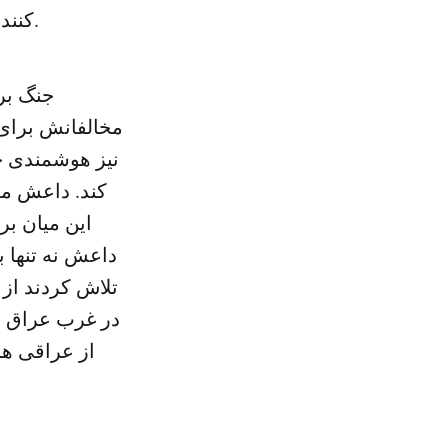
کنند و امیدوار هستند پیشرفت های آن راهی برای پاسخ به نیازهایشان باشند.
جنگ بر
مخالفانش برای ک
نیز هوشمندی خ
کند. داعش می 
این میان بر
داعش نه تنها ب
تلاش کردند از
در غرب عراق ر
از عراقی ها