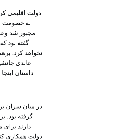
دولت اقلیمی کردس
به خصومت طو
مجبور شد وعده
گفته بود که
نخواهد کرد. بره
عابدی جانشین
داستان اینجا 
در میان سران بر
گرفته بود. بر
دارند برای 
دولت همکاری کنند