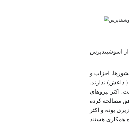
از اسوشیتدپرس
شورها، احزاب و
 داعش) ندارند.
 اکثر نیروهای
ق مصالحه کرده
ری بوده و اکثر