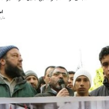
اس
۲۳ مارس