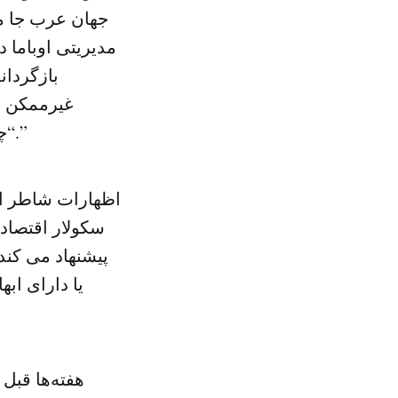
جهان عرب جا ما
مدیریتی اوباما 
بازگردان
غیرممکن م
“چنانچه اقتصاد مصر از هم بپاشد، منافع تمامی منطقه به خطر خواهد افتاد.”
اظهارات شاطر از
سکولار اقتصاد
پیشنهاد می کند
یا دارای اب
هفته‌ها قبل