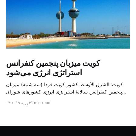
کویت میزبان پنجمین کنفرانس
استراتژی انرژی می‌شود
کویت: الشرق الأوسط کشور کویت فردا (سه شنبه) میزبان
پنجمین کنفرانس سالانهٔ استراتژی انرژی کشورهای شورای
همکاری خلیج می‌شود. به گزارش الشرق الاوسط، حدود ۳۰۰
1 min read
۰۴ فوریه ۲۰۱۹
متخصص از شرکت‌های جهانی نفت و گاز در این کنفرانس
شرکت خواهند کرد. سازمان نفت کویت روز گذشته طی
بیانیه‌ای اعلام کرد که میزبان این کنفرانس به سرپرس