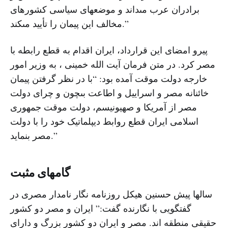
برادران عرب مى‏داند و موضعهاى سیاسى کشورهاى
مخالف این پیمان را تأیید مى‏کند.”
پیرو امضای این قرارداد، ایران اقدام به قطع رابطه با
مصر کرد. در متن فرمان آیت الله خمینی ، به وزیر امور
خارجه‌ دولت موقت آمده بود: “با در نظر گرفتن پیمان
خائنانه‌ مصر و اسراییل و اطاعت بى‏چون و چراى دولت
مصر از آمریکا و صهیونیسم، دولت موقت جمهورى
اسلامى ایران قطع روابط دیپلماتیک خود را با دولت
مصر بنماید.”
گامهای مثبت
سالها پیش حسنین هیکل روزنامه نگار نامدار مصری در
گفتگویی با نگارنده گفت:” ایران و مصر دو کشور
حقیقی منطقه اند. مصر و ایران دو کشور بزرگ و دارای