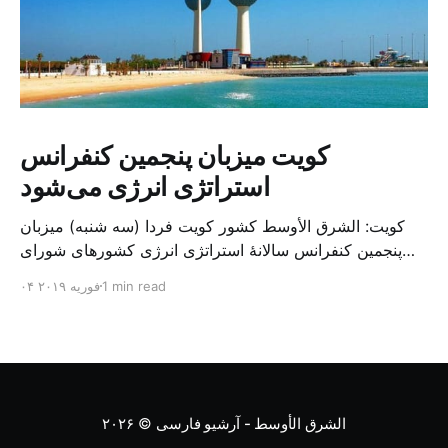
کویت میزبان پنجمین کنفرانس
استراتژی انرژی می‌شود
کویت: الشرق الأوسط کشور کویت فردا (سه شنبه) میزبان
پنجمین کنفرانس سالانهٔ استراتژی انرژی کشورهای شورای
همکاری خلیج می‌شود. به گزارش الشرق الاوسط، حدود ۳۰۰
1 min read
۰۴ فوریه ۲۰۱۹
متخصص از شرکت‌های جهانی نفت و گاز در این کنفرانس
شرکت خواهند کرد. سازمان نفت کویت روز گذشته طی
بیانیه‌ای اعلام کرد که میزبان این کنفرانس به سرپرس
الشرق الأوسط - آرشیو فارسی
© ۲۰۲۶