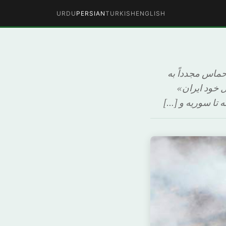
URDU
PERSIAN
TURKISH
ENGLISH
حماس مجدداً به
 خود ایران»
 تا سوریه و […]