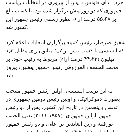
حزب ندای «تونس»، پس از پیروزی در انتخابات ریاست
جمهوری که دو روز پیش برگزار شده بود، با کسب بالغ
بر ۵۵٫۶۸ درصد آراء، بطور رسمی رئیس جمهور این
کشور شد.
شفیق صرصار، رئیس کمیته برگزاری انتخابات اعلام کرد
که السبسی با کسب بیش از ۱٫۷ میلیون رأی مقابل ۱٫۳
میلیون (۴۴٫۳۲ درصد آراء) مربوط به رقیب خود، بر
محمد المنصف المرزوقی رئیس جمهور پیشین، پیروز
شد.
به این ترتیب السبسی، اولین رئیس جمهور منتخب
بصورت دموکراتیک، و اولین رئیس دومین جمهوری در
تونس و پنجمین در تاریخ این کشور، پس از دو رئیس
جمهور اولین جمهوری (۱۹۵۷-۲۰۱۱) یعنی الحبیب
بورقیبه و زین العابدین بن علی، و دو رئیس جمهور
مرحله انتقالی (۲۰۱۱-۲۰۱۴) یعنی فؤاد المبزع و منصف