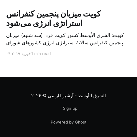
کویت میزبان پنجمین کنفرانس
استراتژی انرژی می‌شود
کویت: الشرق الأوسط کشور کویت فردا (سه شنبه) میزبان
پنجمین کنفرانس سالانهٔ استراتژی انرژی کشورهای شورای
همکاری خلیج می‌شود. به گزارش الشرق الاوسط، حدود ۳۰۰
1 min read
۰۴ فوریه ۲۰۱۹
متخصص از شرکت‌های جهانی نفت و گاز در این کنفرانس
شرکت خواهند کرد. سازمان نفت کویت روز گذشته طی
بیانیه‌ای اعلام کرد که میزبان این کنفرانس به سرپرس
الشرق الأوسط - آرشیو فارسی
© ۲۰۲۶
Sign up
Powered by Ghost