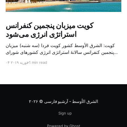
کویت میزبان پنجمین کنفرانس
استراتژی انرژی می‌شود
کویت: الشرق الأوسط کشور کویت فردا (سه شنبه) میزبان
پنجمین کنفرانس سالانهٔ استراتژی انرژی کشورهای شورای
همکاری خلیج می‌شود. به گزارش الشرق الاوسط، حدود ۳۰۰
1 min read
۰۴ فوریه ۲۰۱۹
متخصص از شرکت‌های جهانی نفت و گاز در این کنفرانس
شرکت خواهند کرد. سازمان نفت کویت روز گذشته طی
بیانیه‌ای اعلام کرد که میزبان این کنفرانس به سرپرس
الشرق الأوسط - آرشیو فارسی
© ۲۰۲۶
Sign up
Powered by Ghost