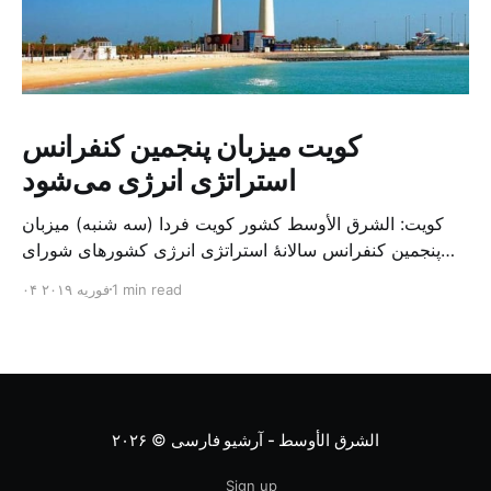
کویت میزبان پنجمین کنفرانس
استراتژی انرژی می‌شود
کویت: الشرق الأوسط کشور کویت فردا (سه شنبه) میزبان
پنجمین کنفرانس سالانهٔ استراتژی انرژی کشورهای شورای
همکاری خلیج می‌شود. به گزارش الشرق الاوسط، حدود ۳۰۰
1 min read
۰۴ فوریه ۲۰۱۹
متخصص از شرکت‌های جهانی نفت و گاز در این کنفرانس
شرکت خواهند کرد. سازمان نفت کویت روز گذشته طی
بیانیه‌ای اعلام کرد که میزبان این کنفرانس به سرپرس
الشرق الأوسط - آرشیو فارسی
© ۲۰۲۶
Sign up