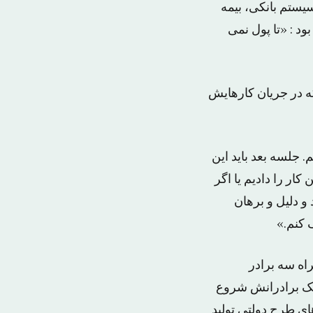
دیران ارشد سیستم بانکی، بیمه
د : «تا پول نمی
ه در جریان کارهایش
م. جلسه بعد باید این
کار را دادیم یا اگر
 و دلیل و برهان
 کنم.»
 ملاک بود که پس از فوت پدرش در سال ۱۳۶۷ به همراه سه برادر
کمک برادرانش شروع
های طرح دولتی تولید