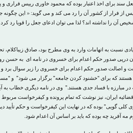
ل سند برای اخذ اعتبار بوده که محمود خاوری رییس فراری و پ
پس از فرار از کشور آن را رد می کند و می گوید: « این چگون
خیص آن را نداشته اند؟ لذا می توان ادعای جعل را قویا رد کر
دی نسبت به اتهامات وارد به وی مطرح بود، صادق زیباکلام، تحل
 درپی صدور حکم اعدام برای خسروی در نامه ای به حسن روحا
 و اصالت صدور حکم اعدام برای خسروی را زیر سوال برد و 
ستند که برای “خشنود کردن جامعه” برگزار می شود” و “مسوو
 در مبارزه با فساد جدی هستند.” وی در نامه دیگری خطاب به آی
ضائیه ایران، نیز نوشت که تمام پرونده و کیفرخواست مربوط به
لی‌ گویی” بوده که در نهایت این کیفرخواست و حکم تأیید دیو
ه آفرید چه بوده که باید بر اساس آن اعدام شود.