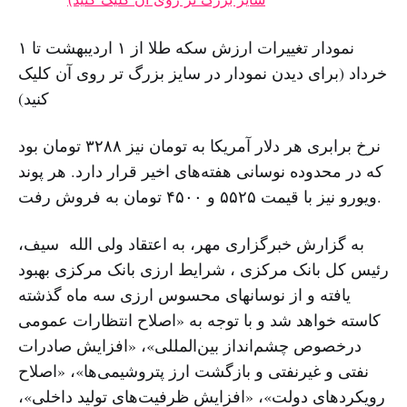
نمودار تغییرات ارزش سکه طلا از ۱ اردیبهشت تا ۱
خرداد (برای دیدن نمودار در سایز بزرگ تر روی آن کلیک
کنید)
نرخ برابری هر دلار آمریکا بە تومان نیز ٣٢٨٨ تومان بود
کە در محدودە نوسانی هفتەهای اخیر قرار دارد. هر پوند
ویورو نیز با قیمت ۵۵۲۵ و ۴۵٠٠ تومان بە فروش رفت.
بە گزارش خبرگزاری مهر، بە اعتقاد ولی اللە سیف،
رئیس کل بانک مرکزی ، شرایط ارزی بانک مرکزی بهبود
یافتە و از نوسانهای محسوس ارزی سە ماه گذشتە
کاستە خواهد شد و با توجه بە «اصلاح انتظارات عمومی
درخصوص چشم‌انداز بین‌المللی»، «افزایش صادرات
نفتی و غیرنفتی و بازگشت ارز پتروشیمی‌ها»، «اصلاح
رویکردهای دولت»، «افزایش ظرفیت‌های تولید داخلی»،