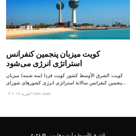
کویت میزبان پنجمین کنفرانس
استراتژی انرژی می‌شود
کویت: الشرق الأوسط کشور کویت فردا (سه شنبه) میزبان
پنجمین کنفرانس سالانهٔ استراتژی انرژی کشورهای شورای
همکاری خلیج می‌شود. به گزارش الشرق الاوسط، حدود ۳۰۰
1 min read
۰۴ فوریه ۲۰۱۹
متخصص از شرکت‌های جهانی نفت و گاز در این کنفرانس
شرکت خواهند کرد. سازمان نفت کویت روز گذشته طی
بیانیه‌ای اعلام کرد که میزبان این کنفرانس به سرپرس
الشرق الأوسط - آرشیو فارسی
© ۲۰۲۶