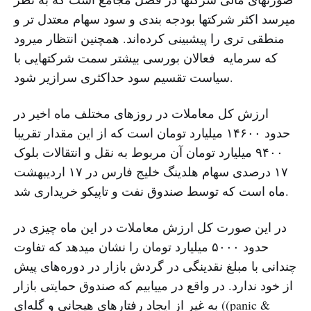
میرسد اکثر شرکتها بودجە بندی و سود سهام معتدل تر و
منطقی تری را پیشبینی کردەاند. همچنین انتظار میرود
کە سرمایە فعالان بورسی بیشتر سمت شرکتهایی با
سیاست تقسیم سود حداکثری سرازیر شود.
ارزش کل معاملات در روزهای مختلف ماه اخیر در
حدود ١۴۶٠٠ میلیارد تومان است کە از این مقدار تقریبا
٩۴٠٠ میلیارد تومان آن مربوط بە نقل و انتقالات بلوک
١٧ درصدی سهام هلدینگ خلیج فارس در ١٧ اردیبهشت
ماه است کە توسط صندوق نفت و تاپیکو خریداری شد.
در این صورت کل ارزش معاملات در این ماه چیزی در
حدود ۵٠٠٠ میلیارد تومان را نشان میدهد کە تفاوت
چندانی با مبلغ نقدینگی در گردش بازار در دورەهای پیش
از خود ندارد. در واقع در مییابیم کە صندوق حمایتی بازار
بە غیر از ایجاد رفتارهای هیجانی و گلەای ((panic &