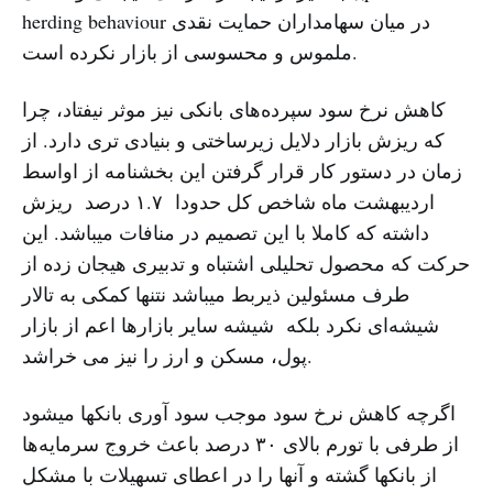
herding behaviour در میان سهامداران حمایت نقدی
ملموس و محسوسی از بازار نکردە است.
کاهش نرخ سود سپردەهای بانکی نیز موثر نیفتاد، چرا
کە ریزش بازار دلایل زیرساختی و بنیادی تری دارد. از
زمان در دستور کار قرار گرفتن این بخشنامە از اواسط
اردیبهشت ماه شاخص کل حدودا ١.٧ درصد ریزش
داشتە کە کاملا با این تصمیم در منافات میباشد. این
حرکت کە محصول تحلیلی اشتباه و تدبیری هیجان زدە از
طرف مسئولین ذیربط میباشد نتنها کمکی بە تالار
شیشەای نکرد بلکە شیشە سایر بازارها اعم از بازار
پول، مسکن و ارز را نیز می خراشد.
اگرچە کاهش نرخ سود موجب سود آوری بانکها میشود
از طرفی با تورم بالای ٣٠ درصد باعث خروج سرمایەها
از بانکها گشتە و آنها را در اعطای تسهیلات با مشکل