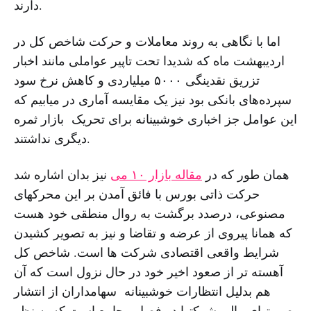
دارند.
اما با نگاهی بە روند معاملات و حرکت شاخص کل در
اردیبهشت ماە کە شدیدا تحت تاپیر عواملی مانند اخبار
تزریق نقدینگی ۵٠٠٠ میلیاردی و کاهش نرخ سود
سپردەهای بانکی بود نیز یک مقایسە آماری در میابیم کە
این عوامل جز اخباری خوشبینانە برای تحریک بازار ثمرە
دیگری نداشتند.
همان طور کە در
مقالە بازار ١٠ می
نیز بدان اشارە شد
حرکت ذاتی بورس با فائق آمدن بر این محرکهای
مصنوعی، درصدد برگشت بە روال منطقی خود هست
کە همانا پیروی از عرضە و تقاضا و نیز بە تصویر کشیدن
شرایط واقعی اقتصادی شرکت ها است. شاخص کل
آهستە تر از صعود اخیر خود در حال نزول است کە آن
هم بدلیل انتظارات خوشبینانە سهامداران از انتشار
صورتهای مالی شرکتها در فصل مجامع است کە بە نظر