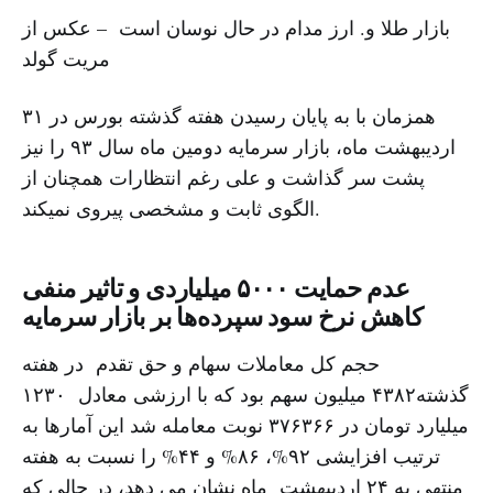
بازار طلا و. ارز مدام در حال نوسان است – عکس از
مریت گولد
همزمان با بە پایان رسیدن هفتە گذشتە بورس در ٣١
اردیبهشت ماە، بازار سرمایە دومین ماە سال ٩٣ را نیز
پشت سر گذاشت و علی رغم انتظارات همچنان از
الگوی ثابت و مشخصی پیروی نمیکند.
عدم حمایت ۵٠٠٠ میلیاردی و تاثیر منفی
کاهش نرخ سود سپردەها بر بازار سرمایە
حجم کل معاملات سهام و حق تقدم در هفتە
گذشتە۴٣٨٢ میلیون سهم بود کە با ارزشی معادل ١٢٣٠
میلیارد تومان در ٣٧۶٣۶۶ نوبت معاملە شد این آمارها بە
ترتیب افزایشی ٩٢%، ٨۶% و ۴۴% را نسبت بە هفتە
منتهی بە ٢۴ اردیبهشت ماه نشان می دهد، در حالی کە