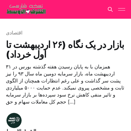
اقتصادی
بازار در یک نگاه (۲۶ اردیبهشت تا
اول خرداد)
همزمان با بە پایان رسیدن هفتە گذشتە بورس در ٣١
اردیبهشت ماە، بازار سرمایە دومین ماە سال ٩٣ را نیز
پشت سر گذاشت و علی رغم انتظارات همچنان از الگوی
ثابت و مشخصی پیروی نمیکند. عدم حمایت ۵٠٠٠ میلیاردی
و تاثیر منفی کاهش نرخ سود سپردەها بر بازار سرمایە
حجم کل معاملات سهام و حق […]