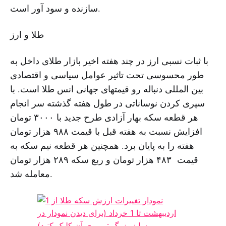
سازندە و سود آور است.
طلا و ارز
با ثبات نسبی ارز در چند هفتە اخیر بازار طلای داخل بە
طور محسوسی تحت تاثیر عوامل سیاسی و اقتصادی
بین المللی دنبالە رو قیمتهای جهانی انس طلا است. با
سپری کردن نوساناتی در طول هفتە گذشتە سر انجام
هر قطعە سکە بهار آزادی طرح جدید با ٣٠٠٠ تومان
افزایش نسبت بە هفتە قبل با قیمت ٩٨٨ هزار تومان
هفتە را بە پایان برد. همچنین هر قطعە نیم سکە بە
قیمت ۴٨٣ هزار تومان و ربع سکە ٢٨٩ هزار تومان
معاملە شد.