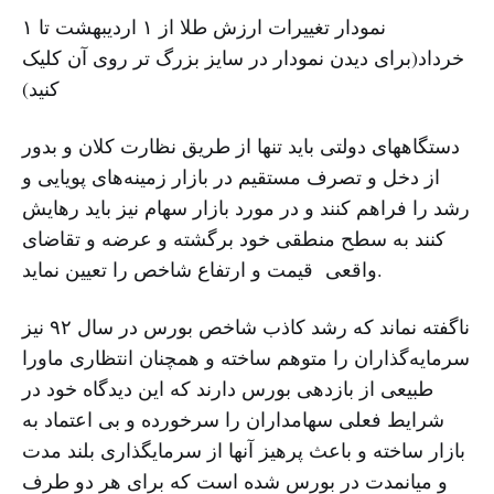
نمودار تغییرات ارزش طلا از ۱ اردیبهشت تا ۱
خرداد(برای دیدن نمودار در سایز بزرگ تر روی آن کلیک
کنید)
دستگاههای دولتی باید تنها از طریق نظارت کلان و بدور
از دخل و تصرف مستقیم در بازار زمینەهای پویایی و
رشد را فراهم کنند و در مورد بازار سهام نیز باید رهایش
کنند بە سطح منطقی خود برگشتە و عرضە و تقاضای
واقعی قیمت و ارتفاع شاخص را تعیین نماید.
ناگفتە نماند کە رشد کاذب شاخص بورس در سال ٩٢ نیز
سرمایەگذاران را متوهم ساختە و همچنان انتظاری ماورا
طبیعی از بازدهی بورس دارند کە این دیدگاه خود در
شرایط فعلی سهامداران را سرخوردە و بی اعتماد بە
بازار ساختە و باعث پرهیز آنها از سرمایگذاری بلند مدت
و میانمدت در بورس شدە است کە برای هر دو طرف