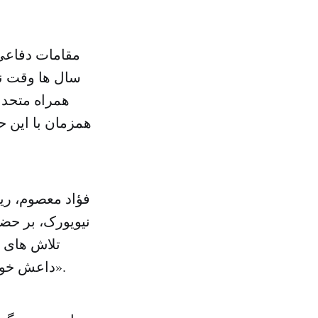
مقامات دفاعی
سال ها وقت نی
همراه متحدا
همزمان با این ح
فؤاد معصوم،‌ 
نیویورک، بر حضو
تلاش های م
داعش خواهد بود. وی گفته است که عراق نمی تواند «خود را از ایران بی نیاز ببیند».