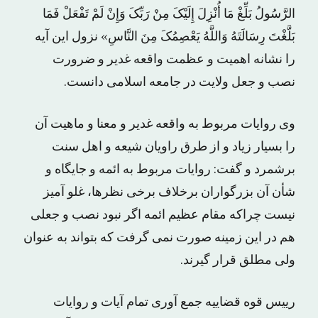
الرَّسُولُ بَلِّغْ مَا أُنْزِلَ إِلَیْکَ مِنْ رَبِّکَ وَإِنْ لَمْ تَفْعَلْ فَمَا
بَلَّغْتَ رِسَالَتَهُ وَاللَّهُ یَعْصِمُکَ مِنَ النَّاسِ» نزول این آیه
را نشانه اهمیت و عظمت واقعه غدیر و ضرورت
نصب و جعل ولایت در جامعه اسلامی دانست.
وی روایات مربوط به واقعه غدیر و معنا و ماهیت آن
را بسیار زیاد و از طرق راویان شیعه و اهل سنت
برشمرد و گفت: روایات مربوط به ائمه و جایگاه و
شأن آن بزرگواران برخلاف برخی نظرها، غلو آمیز
نیست چراکه مقام عظیم ائمه اگر نبود نصب و جعلی
هم در این زمینه صورت نمی گرفت که بتواند به عنوان
ولی مطلق قرار گیرند.
رییس قوه قضاییه جمع آوری تمام آیات و روایات