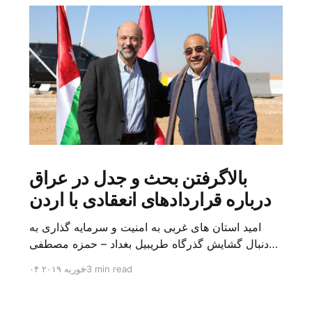
بالاگرفتن بحث و جدل در عراق
درباره قراردادهای انعقادی با اردن
امید استان های غربی به امنیت و سرمایه گذاری به
دنبال گشایش گذرگاه طریبیل بغداد – حمزه مصطفی
یک روز بیشتر از اعلام خبر گشایش گذرگاه مرزی
3 min read
۰۴ فوریه ۲۰۱۹
طریبیل توسط عادل عبد المهدی نخست وزیر عراق و
عمر الرزاز همتای اردنی اش نگذشته بود که ده ها
کامیون روز یکشنبه (۳ فوریه) از اردن از این […]