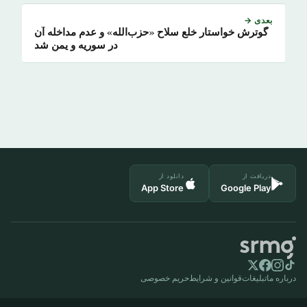
بعدی →
گوترش خواستار خلع سلاح «حزب‌الله» و عدم مداخله آن
در سوریه و یمن شد
دریافت از
دانلود از
App Store
Google Play
درباره ما
تبلیغات
قوانین و شرایط
حریم خصوصی