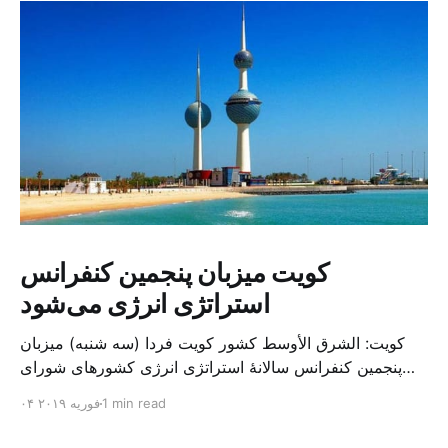
کویت میزبان پنجمین کنفرانس
استراتژی انرژی می‌شود
کویت: الشرق الأوسط کشور کویت فردا (سه شنبه) میزبان
پنجمین کنفرانس سالانهٔ استراتژی انرژی کشورهای شورای
همکاری خلیج می‌شود. به گزارش الشرق الاوسط، حدود ۳۰۰
1 min read
۰۴ فوریه ۲۰۱۹
متخصص از شرکت‌های جهانی نفت و گاز در این کنفرانس
شرکت خواهند کرد. سازمان نفت کویت روز گذشته طی