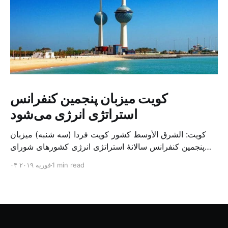
کویت میزبان پنجمین کنفرانس
استراتژی انرژی می‌شود
کویت: الشرق الأوسط کشور کویت فردا (سه شنبه) میزبان
پنجمین کنفرانس سالانهٔ استراتژی انرژی کشورهای شورای
همکاری خلیج می‌شود. به گزارش الشرق الاوسط، حدود ۳۰۰
1 min read
۰۴ فوریه ۲۰۱۹
متخصص از شرکت‌های جهانی نفت و گاز در این کنفرانس
شرکت خواهند کرد. سازمان نفت کویت روز گذشته طی
بیانیه‌ای اعلام کرد که میزبان این کنفرانس به سرپرس