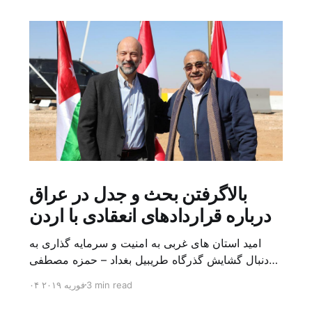
بالاگرفتن بحث و جدل در عراق
درباره قراردادهای انعقادی با اردن
امید استان های غربی به امنیت و سرمایه گذاری به
دنبال گشایش گذرگاه طریبیل بغداد – حمزه مصطفی
یک روز بیشتر از اعلام خبر گشایش گذرگاه مرزی
3 min read
۰۴ فوریه ۲۰۱۹
طریبیل توسط عادل عبد المهدی نخست وزیر عراق و
عمر الرزاز همتای اردنی اش نگذشته بود که ده ها