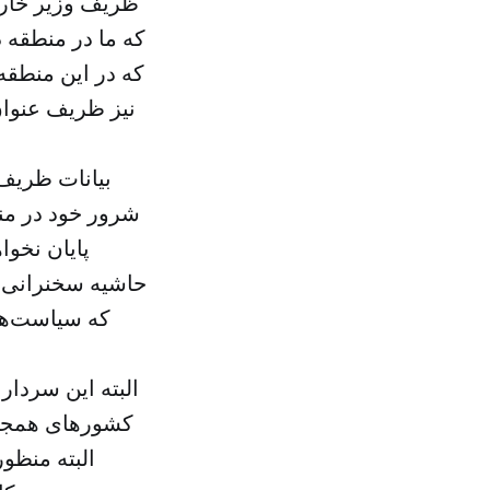
ظریف وزیر خارجه
که ما در منطقه 
که در این منطقه
نیز ظریف عنوان
بیانات ظریف 
شرور خود در من
پایان نخوا
حاشیه سخنرانی 
که سیاست‌ها
البته این سردار
کشورهای همجوار 
البته منظو