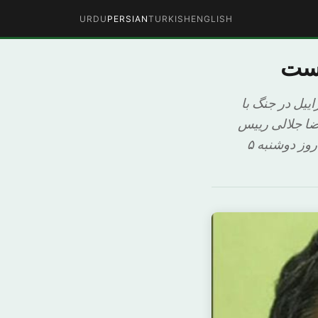
URDU
PERSIAN
TURKISH
ENGLISH
است
ییل در جنگ با
رضا جلالی رییس
سازمان پدافند غیر عامل ایران روز دوشنبه در همایش “مهندسی دفاعی در سپاه” روز دوشنبه ۵