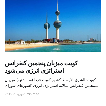
کویت میزبان پنجمین کنفرانس
استراتژی انرژی می‌شود
کویت: الشرق الأوسط کشور کویت فردا (سه شنبه) میزبان
پنجمین کنفرانس سالانهٔ استراتژی انرژی کشورهای شورای
همکاری خلیج می‌شود. به گزارش الشرق الاوسط، حدود ۳۰۰
1 min read
۰۴ فوریه ۲۰۱۹
متخصص از شرکت‌های جهانی نفت و گاز در این کنفرانس
شرکت خواهند کرد. سازمان نفت کویت روز گذشته طی