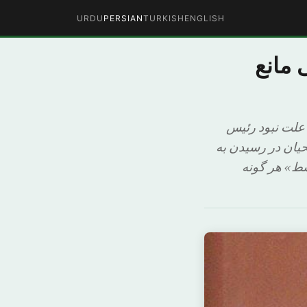
URDU
PERSIAN
TURKISH
ENGLISH
 مانع
 علت نبود رئیس
حیان در رسیدن به
سط» هر گونه