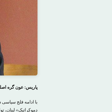
پاریس: عون گره اص
با ادامه فلج سیاسی 
دموکراتیک» لبنان، تو