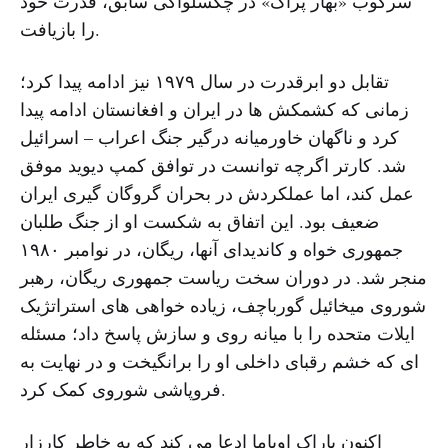
سرکوب «بهار پراگ» در چکسلواکی سابق، قدرت خود
را بازیافت.
تقابل دو ابرقدرت در سال ۱۹۷۹ نیز ادامه پیدا کرد؛
زمانی که کشمکش ها در ایران و افغانستان ادامه پیدا
کرد و ناگهان خاورمیانه درگیر جنگ اعراب – اسرائیل
شد. کارتر اگرچه توانست در توافق کمپ دیوید موفق
عمل کند، اما عملکردش در بحران گروگان گیری ایران
ضعیف بود. این اتفاق به شکست او از جنگ طلبان
جمهوری خواه و کاندیدای آنها، ریگان، در نوامبر ۱۹۸۰
منجر شد. در دوران سخت ریاست جمهوری ریگان، رهبر
شوروی میخائیل گورباچف، زیاده خواهی های استراتژیک
ایلات متحده را با میانه روی و سازش پاسخ داد؛ مسئله
ای که خشم رقبای داخلی او را برانگیخت و در نهایت به
فروپاشی شوروی کمک کرد.
اکنون باراک اوباما ادعا می کند که به خاطر کارزار