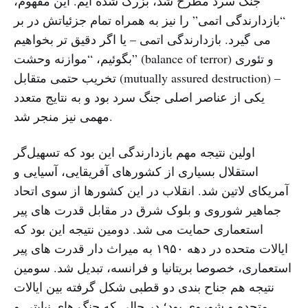
جنگ سرد مطرح شد، بزرگ شده ایم. این مفهوم،
“بازدارندگی اتمی” را نیز به همراه تمام جزئیاتش در بر
می گیرد. بازدارندگی اتمی – یا اگر دقیق تر بخواهیم
بگوئیم، “موازنه وحشت” (balance of terror) و تئوری
تخریب حتمی متقابل (mutually assured destruction) –
یکی از عناصر اصلی جنگ سرد بود و به نتایج متعدد
مهمی نیز منجر شد.
اولین نتیجه مهم بازدارندگی این بود که تسهیل‌گر
استقلال بسیاری از کشورهای آفریقایی، آسیایی و
آمریکای لاتین شد. انقلاب در این کشورها از سوی اتحاد
جماهیر شوروی و بلوک شرق در مقابل قدرت های پیر
استعماری حمایت می شد. دومین نتیجه این بود که
ایالات متحده در دهه ۱۹۵۰ به میراث دار قدرت های پیر
استعماری، خصوصا بریتانیا و فرانسه، تبدیل شد. سومین
نتیجه هم جناح بندی دو قطبی شکل گرفته بین ایالات
متحده و شوروی بود؛ در حالی که جنگ های نیابتی و