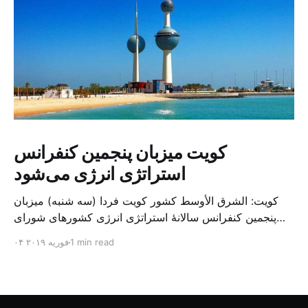
کویت میزبان پنجمین کنفرانس
استراتژی انرژی می‌شود
کویت: الشرق الأوسط کشور کویت فردا (سه شنبه) میزبان
پنجمین کنفرانس سالانهٔ استراتژی انرژی کشورهای شورای
همکاری خلیج می‌شود. به گزارش الشرق الاوسط، حدود ۳۰۰
1 min read
۰۴ فوریه ۲۰۱۹
متخصص از شرکت‌های جهانی نفت و گاز در این کنفرانس
شرکت خواهند کرد. سازمان نفت کویت روز گذشته طی
بیانیه‌ای اعلام کرد که میزبان این کنفرانس به سرپرس