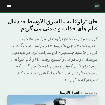
جان تراولتا به «الشرق الاوسط »: دنبال
فیلم های جذاب و دیدنی می گردم
کن: محمد رضا جان تراولتا در مراسم «انجمن
مطبوعات خارجی هالیوود » در مراسم شب گذشته
کن در حاشیه جشنواره کن شرکت کرد. در هیاهوی
موسیقی و شلوغی و کمبود وقت، با او گپ کوتاهی
زدم. تراولتا در گوش مدیر برنامه هایش گفت که
دوست ندارد درباره «پالپ فیکشن» صحبت کند.
شنیدم که به او […]
۲۵ مه ۲۰۱۸
·
الشرق الاوسط