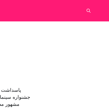
پاسداشت د
جشنواره سینما
مشهور مصر