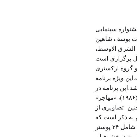
نواره سینمایی
ذشت یوسف شاهین
 الشرق الاوسط،
ال برگزاری است
 و گروه ارکستری
واخت.این ویژه برنامه
.این برنامه در
برگیرنده موسیقی و تصاویری از چهار فیلم وی با عناوین «روز ششم» (۱۹۸۶)، «مهاجر»
 (۱۹۷۶) و «سرنوشت» (۱۹۹۷) بود.همچنین تصاویری از
 به ذکر است که
این جشنواره نمایشگاهی از پوستر فیلم‌های یوسف شاهین برپا کرد که شامل ۳۴ پوستر
ار شد.بخش فیلم