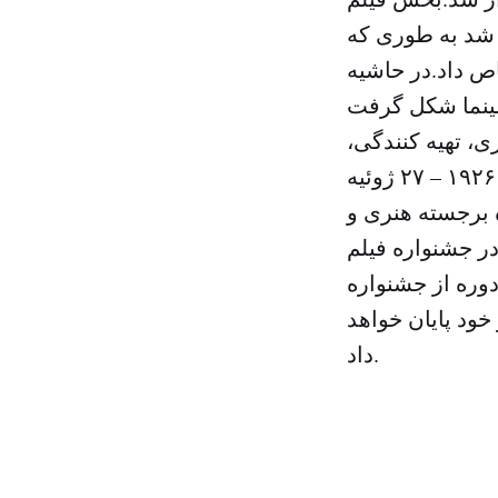
و شد به طوری که
ص داد.در حاشیه
ینما شکل گرفت
، تهیه کنندگی،
کارگردانی و… صحبت شد.لازم به ذکر است یوسف شاهین (۲۵ ژانویه ۱۹۲۶ – ۲۷ ژوئیه
ه برجسته هنری و
 جشنواره فیلم
 دوره از جشنواره
د و در ۲۸ همین ماه به کار خود پایان خواهد
داد.