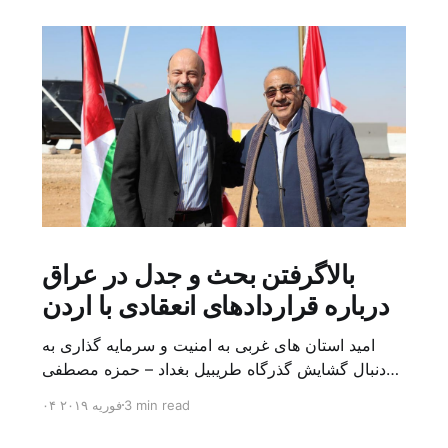
بالاگرفتن بحث و جدل در عراق
درباره قراردادهای انعقادی با اردن
امید استان های غربی به امنیت و سرمایه گذاری به
دنبال گشایش گذرگاه طریبیل بغداد – حمزه مصطفی
یک روز بیشتر از اعلام خبر گشایش گذرگاه مرزی
3 min read
۰۴ فوریه ۲۰۱۹
طریبیل توسط عادل عبد المهدی نخست وزیر عراق و
عمر الرزاز همتای اردنی اش نگذشته بود که ده ها