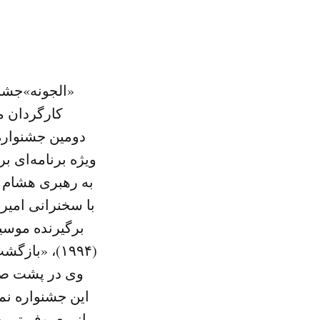
«الجونه»جشن
کارگردان م
دومین جشنواره 
ویژه برنامه‌ای ب
با سخنرانی امیر
وی در پشت صحن
از معروف ترین 