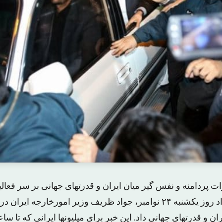
ت پردامنه و نفس گیر میان ایران و قدرتهای جهانی بر سر فعال
کشور، ساعت ۴ بامداد روز یکشنبه ۲۴ نوامبر، جواد ظریف وزیر امورخارجه ا