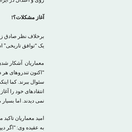
روی و اعتدال در ایران
آغاز مشکلات؟!
برخلاف نظر صادق زیب
یک “توافق تاریخی” 
معماریان آشکار شدن ج
“اکنون تندروهای هر دو
سئوال ببرند. کما اینک
انتقادهای خود را آغا
نمی دیدند. اما بسیار
امید معماریان تاکید م
به عقیده وی: “اگر د