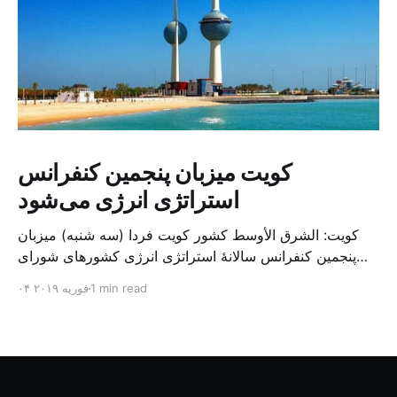
کویت میزبان پنجمین کنفرانس
استراتژی انرژی می‌شود
کویت: الشرق الأوسط کشور کویت فردا (سه شنبه) میزبان
پنجمین کنفرانس سالانهٔ استراتژی انرژی کشورهای شورای
همکاری خلیج می‌شود. به گزارش الشرق الاوسط، حدود ۳۰۰
1 min read
۰۴ فوریه ۲۰۱۹
متخصص از شرکت‌های جهانی نفت و گاز در این کنفرانس
شرکت خواهند کرد. سازمان نفت کویت روز گذشته طی
بیانیه‌ای اعلام کرد که میزبان این کنفرانس به سرپرس