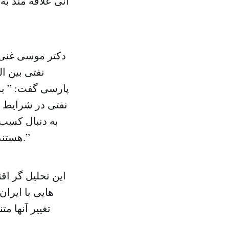
انی علاقه ‌مند 
دکتر موسی غنی 
نفتی بین ا
پارسی گفت: ” به
نفتی در شرایط و
به دنبال کسب 
هستند. تا وقتی که تحریم ها شکل خود را عوض نکند چیزی نیز عوض نمی شود.”
این تحلیل گر ا
هایی با ایران
تغییر آنها م