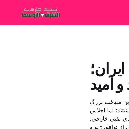
یران؛
 و امید
این ضیافت بزرگ
تند؛ اما اجلاس
ای نفتی خارجی،