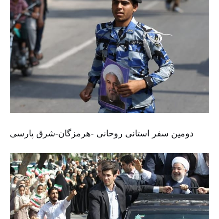
دومین سفر استانی روحانی -هرمزگان-شرق پارسی