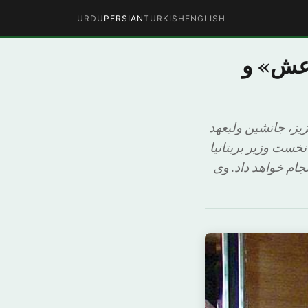
URDU
PERSIAN
TURKISH
ENGLISH
اعش» و
زیز، جانشین ولیعهد
خست وزیر بریتانیا
نجام خواهد داد. وی