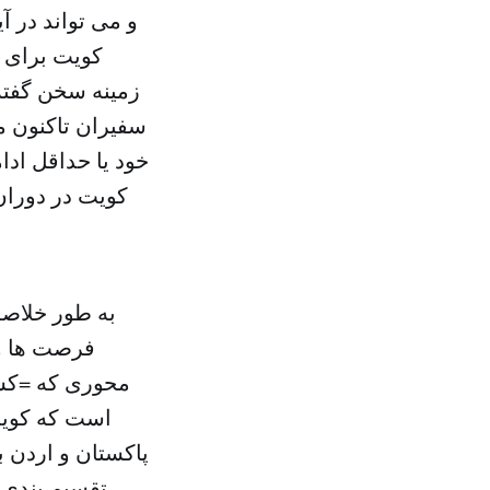
و می تواند در آ
کویت برای 
زمینه سخن گفته 
سفیران تاکنون 
خود یا حداقل اد
کویت در دوران
به طور خلاصه
فرصت ها و 
محوری که =کشور
است که کویت
پاکستان و اردن ب
تقسیم بندی 