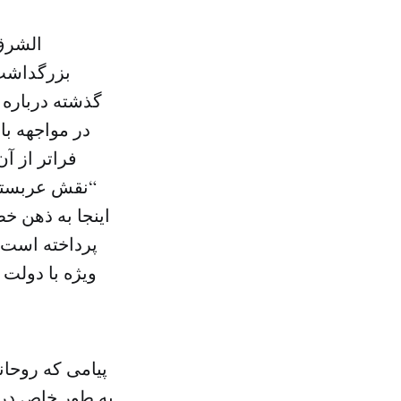
الشرق
بزرگداشت 
در مواجهه با
فراتر از آ
“نقش عربستان 
اینجا به ذهن خ
پرداخته است،
ویژه با دولت
پیامی که روحا
به طور خاص در ج