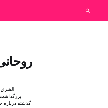
روحانی 
الشرق ا
بزرگداشت 