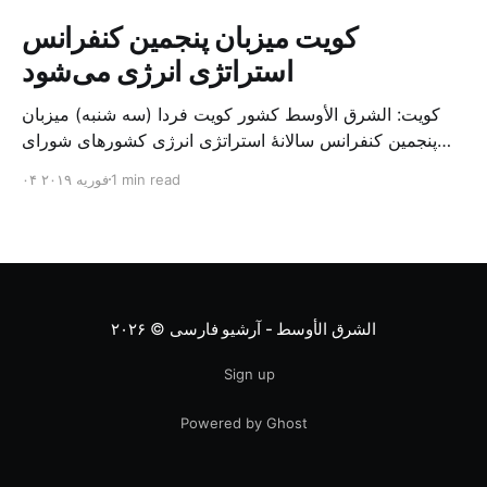
کویت میزبان پنجمین کنفرانس
استراتژی انرژی می‌شود
کویت: الشرق الأوسط کشور کویت فردا (سه شنبه) میزبان
پنجمین کنفرانس سالانهٔ استراتژی انرژی کشورهای شورای
همکاری خلیج می‌شود. به گزارش الشرق الاوسط، حدود ۳۰۰
1 min read
۰۴ فوریه ۲۰۱۹
متخصص از شرکت‌های جهانی نفت و گاز در این کنفرانس
شرکت خواهند کرد. سازمان نفت کویت روز گذشته طی
بیانیه‌ای اعلام کرد که میزبان این کنفرانس به سرپرس
الشرق الأوسط - آرشیو فارسی
© ۲۰۲۶
Sign up
Powered by Ghost