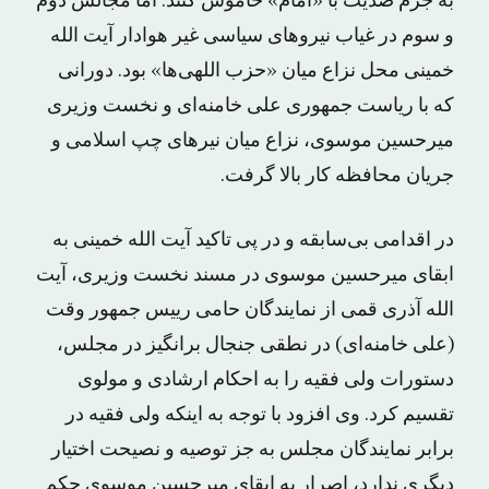
به جرم ضدیت با «امام» خاموش کنند. اما مجالس دوم
و سوم در غیاب نیروهای سیاسی غیر هوادار آیت الله
خمینی محل نزاع میان «حزب اللهی‌ها» بود. دورانی
که با ریاست جمهوری علی خامنه‌ای و نخست وزیری
میرحسین موسوی، نزاع میان نیرهای چپ اسلامی و
جریان محافظه کار بالا گرفت.
در اقدامی بی‌سابقه و در پی تاکید آیت الله خمینی به
ابقای میرحسین موسوی در مسند نخست وزیری، آیت
الله آذری قمی از نمایندگان حامی رییس جمهور وقت
(علی خامنه‌ای) در نطقی جنجال برانگیز در مجلس،
دستورات ولی فقیه را به احکام ارشادی و مولوی
تقسیم کرد. وی افزود با توجه به اینکه ولی فقیه در
برابر نمایندگان مجلس به جز توصیه و نصیحت اختیار
دیگری ندارد، اصرار به ابقای میرحسین موسوی حکم