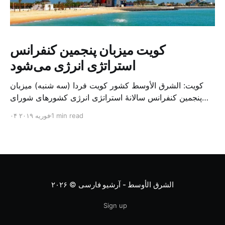
کویت میزبان پنجمین کنفرانس
استراتژی انرژی می‌شود
کویت: الشرق الأوسط کشور کویت فردا (سه شنبه) میزبان
پنجمین کنفرانس سالانهٔ استراتژی انرژی کشورهای شورای
همکاری خلیج می‌شود. به گزارش الشرق الاوسط، حدود ۳۰۰
1 min read
۰۴ فوریه ۲۰۱۹
متخصص از شرکت‌های جهانی نفت و گاز در این کنفرانس
شرکت خواهند کرد. سازمان نفت کویت روز گذشته طی
بیانیه‌ای اعلام کرد که میزبان این کنفرانس به سرپرس
الشرق الأوسط - آرشیو فارسی
© ۲۰۲۶
Sign up