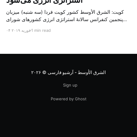
کویت: الشرق الأوسط کشور کویت فردا (سه شنبه) میزبان
پنجمین کنفرانس سالانهٔ استراتژی انرژی کشورهای شورای
همکاری خلیج می‌شود. به گزارش الشرق الاوسط، حدود ۳۰۰
1 min read
۰۴ فوریه ۲۰۱۹
متخصص از شرکت‌های جهانی نفت و گاز در این کنفرانس
شرکت خواهند کرد. سازمان نفت کویت روز گذشته طی
بیانیه‌ای اعلام کرد که میزبان این کنفرانس به سرپرس
الشرق الأوسط - آرشیو فارسی
© ۲۰۲۶
Sign up
Powered by Ghost