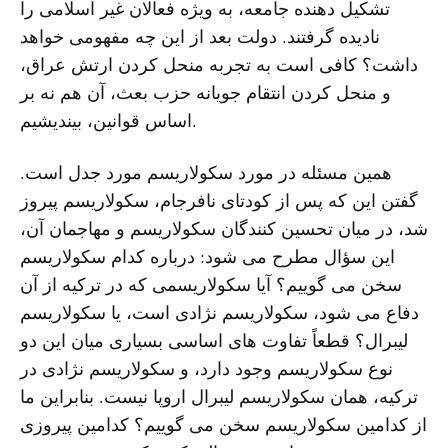
تشکیل دهنده جامعه، به ویژه فعالان غیر اسلامی را
نادیده گرفتند. دولت بعد از این چه مفهومی خواهد
داشت؟ کافی است به تجربه منحل کردن ارتش عراق،
و منحل کردن انتقام جویانه حزب بعث، آن هم نه بر
اساس قوانین، بیندیشیم.
همین مسئله در مورد سکولاریسم مورد جدل است.
گفتن این که پس از کودتای نافرجام، سکولاریسم پیروز
شد، در میان تحسین کنندگان سکولاریسم و مهاجمان آن،
این سؤال مطرح می شود: درباره کدام سکولاریسم
سخن می گوییم؟ آیا سکولاریسمی که در ترکیه از آن
دفاع می شود، سکولاریسم نژادی است، یا سکولاریسم
لیبرال؟ قطعاً تفاوت های اساسی بسیاری میان این دو
نوع سکولاریسم وجود دارد، و سکولاریسم نژادی در
ترکیه، همان سکولاریسم لیبرال اروپا نیست. بنابراین ما
از کدامین سکولاریسم سخن می گوییم؟ کدامین پیروزی