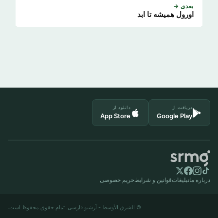
بعدی →
اورول همیشه تا ابد
دریافت از
دانلود از
App Store
Google Play
درباره ما
تبلیغات
قوانین و شرایط
حریم خصوصی
© الشرق الأوسط - آرشیو فارسی. تمام حقوق محفوظ است.