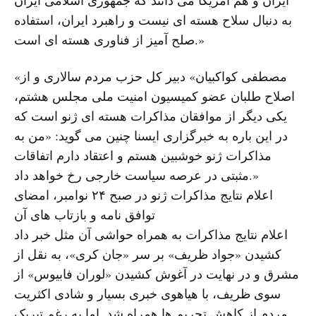
ایران و هم آمریکا می دانند که جمهوری اسلامی ایران
به دنبال سلاح هسته ای نیست و راهبرد ایران، استفاده
صلح آمیز از فناوری هسته ای است.»
«مصطفی کواکبیان» دبیر کل حزب مردم سالاری و از
اصلاح طلبان عضو کمیسیون امنیت ملی مجلس هشتم،
یکی دیگر از موافقان مذاکرات هسته ای ژنو است که
در این باره به خبرگزاری ایسنا چنین می گوید: «من به
مذاکرات ژنو خوشبین هستم و اعتقاد دارم اتفاقات
مثبتی در عرصه سیاست خارجی رخ خواهد داد.»
اعلام نتایج مذاکرات ژنو در صبح ۲۴ نوامبر، امضای
توافق نامه و بازتاب های آن
اعلام نتایج مذاکرات به همراه حواشی آن مثل خبر داد
کشیدن «جواد ظریف» بر سر «جان کری»، به نقل از
مشرق و در نهایت در آغوش کشیدن «لوران فابیوس» از
سوی ظریف، با هیاهوی خبری بسیار و شادی اکثریت
مردم از کاهش تحریم ها همراه شد. اما به رغم تبریک