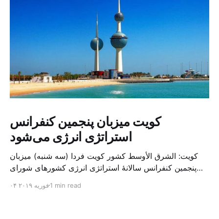
کویت میزبان پنجمین کنفرانس
استراتژی انرژی می‌شود
کویت: الشرق الأوسط کشور کویت فردا (سه شنبه) میزبان
پنجمین کنفرانس سالانهٔ استراتژی انرژی کشورهای شورای
همکاری خلیج می‌شود. به گزارش الشرق الاوسط، حدود ۳۰۰
1 min read
۰۴ فوریه ۲۰۱۹
متخصص از شرکت‌های جهانی نفت و گاز در این کنفرانس
شرکت خواهند کرد. سازمان نفت کویت روز گذشته طی
بیانیه‌ای اعلام کرد که میزبان این کنفرانس به سرپرس